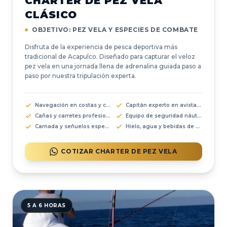
CHARTER DE PEZ VELA
CLÁSICO
OBJETIVO: PEZ VELA Y ESPECIES DE COMBATE
Disfruta de la experiencia de pesca deportiva más
tradicional de Acapulco. Diseñado para capturar el veloz
pez vela en una jornada llena de adrenalina guiada paso a
paso por nuestra tripulación experta.
Navegación en costas y corrientes cálidas
Capitán experto en avistamiento y troleo
Cañas y carretes profesionales ligeros
Equipo de seguridad náutica completo
Carnada y señuelos especializados
Hielo, agua y bebidas de cortesía
COTIZAR CHARTER DE PEZ VELA
5 A 6 HORAS