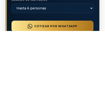
NÚMERO DE INVITADOS
COTIZAR POR WHATSAPP
CONFIRMACIÓN INMEDIATA
SEGURIDAD A BORDO
Cada embarcación de nuestra flota está totalmente
equipada con todo el equipo de seguridad reglamentario a
bordo, operada por personal altamente capacitado,
garantizando que tu única preocupación durante el trayecto
sea disfrutar de los paisajes y el sol de la bahía con absoluta
tranquilidad.