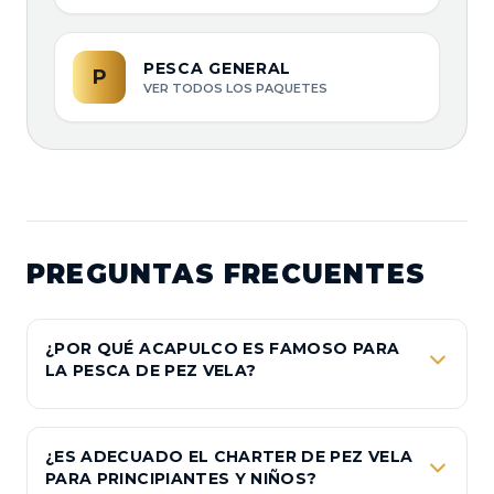
PESCA GENERAL
P
VER TODOS LOS PAQUETES
PREGUNTAS FRECUENTES
¿POR QUÉ ACAPULCO ES FAMOSO PARA
LA PESCA DE PEZ VELA?
Acapulco es considerado una de las capitales mundiales del Pez
Vela. Gracias a las cálidas corrientes del Océano Pacífico que
convergen frente a nuestra costa, esta especie se encuentra con
¿ES ADECUADO EL CHARTER DE PEZ VELA
una densidad altísima durante los 365 días del año.
PARA PRINCIPIANTES Y NIÑOS?