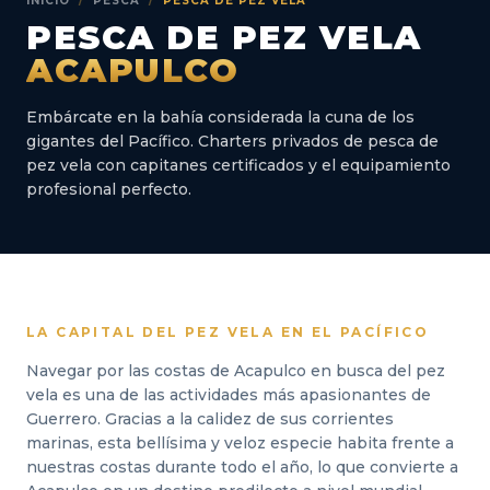
INICIO
/
PESCA
/
PESCA DE PEZ VELA
PESCA DE PEZ VELA
ACAPULCO
Embárcate en la bahía considerada la cuna de los
gigantes del Pacífico. Charters privados de pesca de
pez vela con capitanes certificados y el equipamiento
profesional perfecto.
LA CAPITAL DEL PEZ VELA EN EL PACÍFICO
Navegar por las costas de Acapulco en busca del pez
vela es una de las actividades más apasionantes de
Guerrero. Gracias a la calidez de sus corrientes
marinas, esta bellísima y veloz especie habita frente a
nuestras costas durante todo el año, lo que convierte a